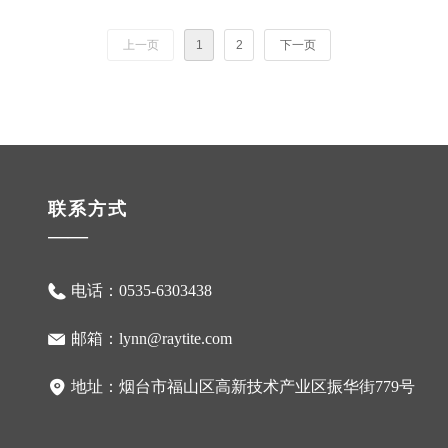
上一页
1
2
下一页
联系方式
——
电话：
0535-6303438
邮箱：
lynn@raytite.com
地址：
烟台市福山区高新技术产业区振华街779号