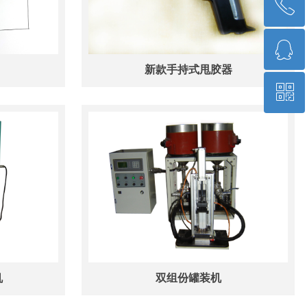
ꂅ
回到顶部
ꁗ
0535-6303438
新款手持式甩胶器
ꀥ
QQ客服
微信二维码
机
双组份罐装机