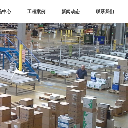
品中心
工程案例
新闻动态
联系我们